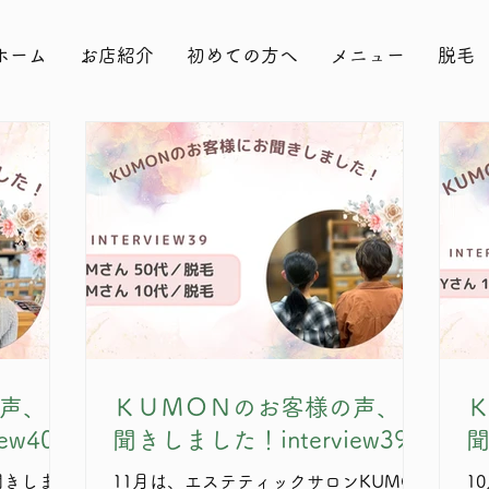
ホーム
お店紹介
初めての方へ
メニュー
脱毛
声、お
ＫＵＭＯＮのお客様の声、お
ew40
聞きしました！interview39
聞
聞きしまし
11月は、エステティックサロンKUMON
1