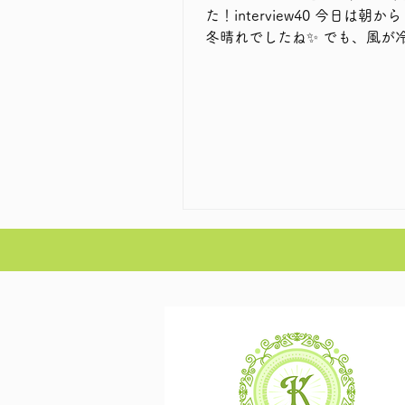
た！interview40 今日は朝
冬晴れでしたね✨ でも、風が冷たくて外
に出た瞬間ビックリしました！！ 
フルエンザも流行中とのこと
自愛くださいね お客様のお子様の学校
も学級閉鎖や学年閉鎖、修学
お迎えに行った... などなど、最近よくお
聞きします😢 皆さまくれぐれもお気を
付けくださいませ 今回のお客様
interviewは、いつも元気な
です♪