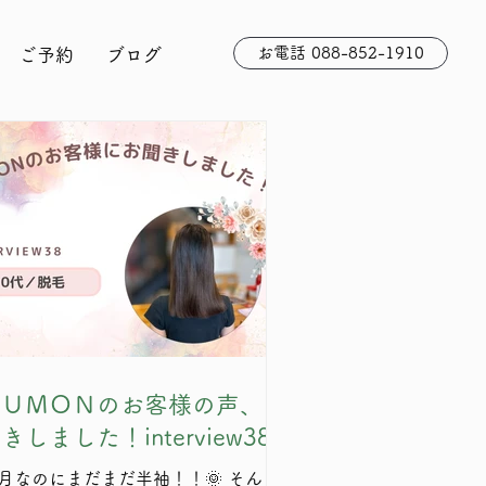
お電話 088-852-1910
ご予約
ブログ
ＫＵＭＯＮのお客様の声、お
きしました！interview38
0月なのにまだまだ半袖！！🌞 そんな