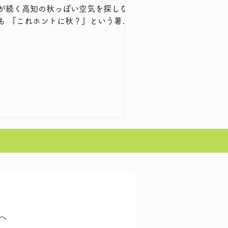
が続く高知の秋っぽい空気を探しなが
秋？』という暑さ
ツッコミたくなる毎日ですよね笑 ま
まだ夏の延長戦という高知！！ 日中
汗だくですが、スーパーにはサンマや
が並んでいて、ちょっと不思議な感じ
ンタビューは、大
生になり、今年の暑い夏も充実した毎
を過ごしたご様子のお客様です✨
へ