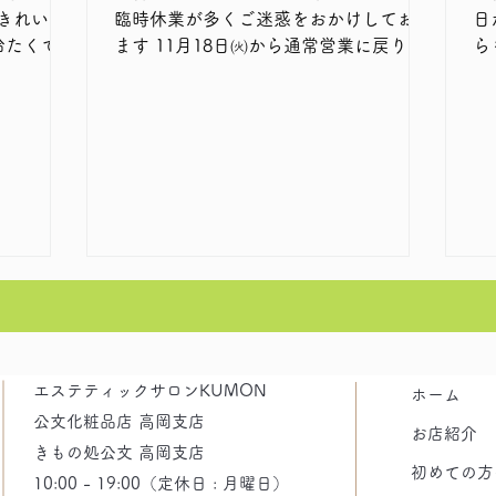
からきれいな
臨時休業が多くご迷惑をおかけしており
日
ます 11月18日㈫から通常営業に戻りま
らも 『これホントに
イン
す 土日ご希望のお客様お待たせいたし
に
、皆さんご
ましたm(__)m LINEでのご予約も引き続
だ
きお受けしておりますので、お気軽にお
は
旅行先まで
問い合わせ下さいませ 今回のお客様
栗
interviewは、いつも母娘お二人でご来店
です 今回のお客様イ
下さる 仲良し母娘様です♪ いつもありが
学
とうございます
日
明るいお客様
エステティックサロンKUMON
ホーム
公文化粧品店 高岡支店
お店紹介
きもの処公文 高岡支店
初めての方
10:00 - 19:00（定休日 : 月曜日）