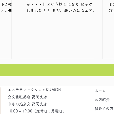
ントが盛り
か・・・』という話しになり ビックリ
ま
しました！！ まだ、暑いのに💦エアコ
超
お客様に聞
ンもまだつけてるのに💦 皆さんおっし
警
ています！
ゃるのは『最近は、春も秋もないねー』
け下さ
れた際に
と・・・ 確かに！！と納得 『金木犀』
ュ
の香りがしたら『秋🍂』を感じますが、
客様で
まで通って下
今年はまだでしょうか？ 今年も暑い夏
り
がまだ続いているような感覚ですが、夏
て
休みになると エステティックサロンＫ
ＵＭＯＮでは可愛い♡お客様が増えます
👧👦✨ お父さん、お母さんのお手入れに
一緒にご来店され、施術に興味津々で子
供たちみんな目がキラキラ！！スタッフ
も可愛いお客様に癒されています エス
エステティックサロンKUMON
テティックサロンＫＵＭＯＮは完全予約
ホーム
制ですので、小さいお子様と一緒にご来
公文化粧品店 高岡支店
お店紹介
店も可能です♪ お気軽にお越しください
きもの処公文 高岡支店
ませm(__)m
初めての方
10:00 - 19:00（定休日 : 月曜日）