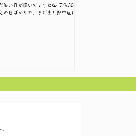
だ暑い日が続いてますね💦 気温30℃
えの日ばかりで、まだまだ熱中症にも
戒とのことですので、皆さまお気をつ
いませ。 今回のお客様インタビ
ーは学生時代からお付き合いのあるお
す。 友でありお客様であ
・・・今ではお肌のことも任せてくれ
嬉しい限りです♪
へ