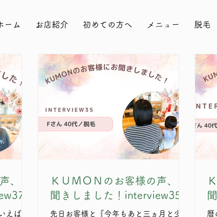
ホーム
お店紹介
初めての方へ
メニュー
脱毛
声、お
ＫＵＭＯＮのお客様の声、お
ew37
聞きしました！interview35
聞
先日お客様と『今年もあと三ヵ月と少し
暦