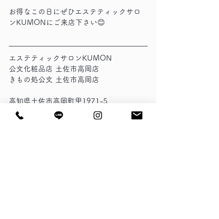
お得なこの日にぜひエステティックサロ
ンKUMONにご来店下さい😊
エステティックサロンKUMON
公文化粧品店 土佐市高岡店
きもの処公文 土佐市高岡店
高知県土佐市高岡町甲1971-5
Tel:088-852-1910
mail kumon9515@gmail.com
営業時間 10:00-19:00
定休日 月曜日
LINE予約 
https://lin.ee/KfNhL1S
資生堂
お菓子すくい
お手入れ会＆抽選会
ガチャポン
お知らせ
お手入れ会＆抽選会