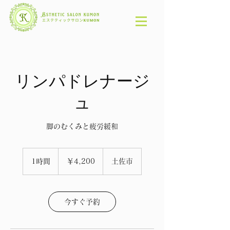
リンパドレナージ
ュ
脚のむくみと疲労緩和
4,200
円
1時間
1
￥4,200
土佐市
時
今すぐ予約